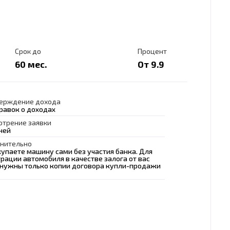
Срок до
Процент
60 мес.
От 9.9
ерждение дохода
правок о доходах
отрение заявки
ней
нительно
купаете машину сами без участия банка. Для
рации автомобиля в качестве залога от вас
 нужны только копии договора купли-продажи