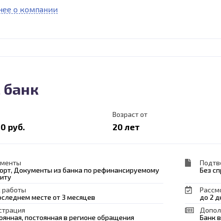
ее о компании
 банк
Возраст от
0 руб.
20 лет
ументы
Подтв
орт, Документы из банка по рефинансируемому
Без с
иту
 работы
Рассм
оследнем месте от 3 месяцев
до 2 д
страция
Допол
оянная, постоянная в регионе обращения
Банк 