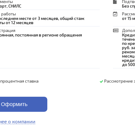
ументы
Подтв
орт, СНИЛС
Без с
 работы
Рассм
оследнем месте от 3 месяцев, общий стаж
от 15 
ты от 12 месяцев
страция
Допол
оянная, постоянная в регионе обращения
Креди
течен
по кре
руб. 
реком
месяц
креди
до 500
 процентная ставка
Рассмотрение 
Оформить
ее о компании