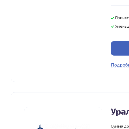
Принят
Уменьш
Подробн
Ура
Сумма до