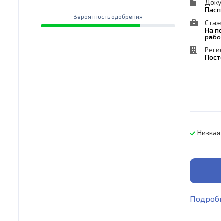
Док
Пасп
Вероятность одобрения
Стаж
На п
рабо
Реги
Пост
Низкая
Подробн