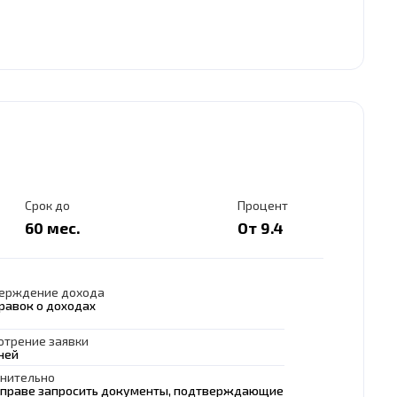
Срок до
Процент
60 мес.
От 9.4
ерждение дохода
правок о доходах
отрение заявки
ней
нительно
вправе запросить документы, подтверждающие