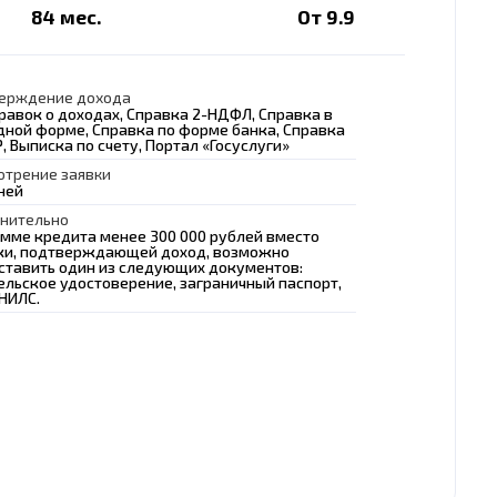
84 мес.
От 9.9
ерждение дохода
равок о доходах, Справка 2-НДФЛ, Справка в
дной форме, Справка по форме банка, Справка
, Выписка по счету, Портал «Госуслуги»
отрение заявки
ней
нительно
умме кредита менее 300 000 рублей вместо
ки, подтверждающей доход, возможно
ставить один из следующих документов:
ельское удостоверение, заграничный паспорт,
СНИЛС.