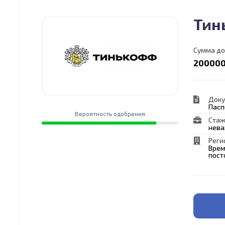
Тин
Сумма до
200000
Док
Пасп
Вероятность одобрения
Стаж
нев
Реги
Врем
пост