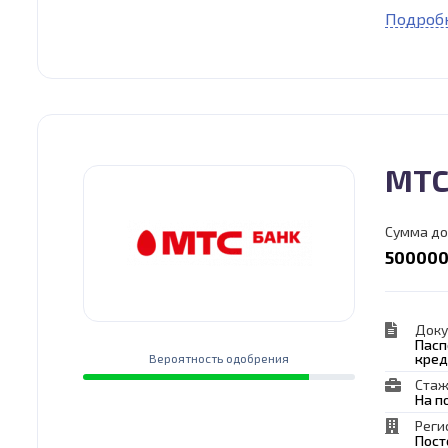
Подробн
МТС
Сумма до
500000
Док
Пасп
кред
Вероятность одобрения
Стаж
На п
Реги
Пост