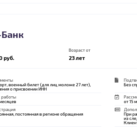
-Банк
Возраст от
0 руб.
23 лет
ументы
Подтв
орт, военный билет (для лиц моложе 27 лет),
Без с
ения о присвоении ИНН
 работы
Рассм
 месяцев
от 15 
страция
Допол
оянная, постоянная в регионе обращения
При р
из сл
Клиен