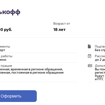
ькофф
Возраст от
0 руб.
18 лет
ументы
Подтв
орт
Без с
 работы
Рассм
ажно
до 2 д
страция
Допол
енная, временная в регионе обращения,
Вы по
оянная, постоянная в регионе обращения
регист
будут
и ПТС
Оформить