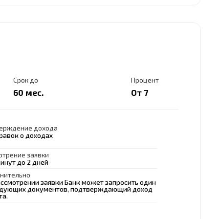
Срок до
Процент
60 мес.
От 7
ерждение дохода
правок о доходах
отрение заявки
минут до 2 дней
нительно
ассмотрении заявки Банк может запросить один
едующих документов, подтверждающий доход
та.