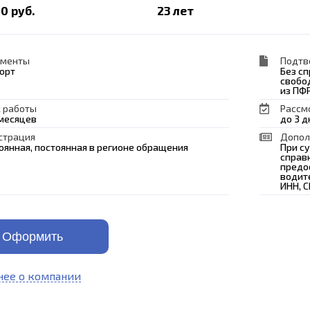
0 руб.
23 лет
ументы
Подтв
орт
Без сп
свобо
из ПФР
 работы
Рассм
 месяцев
до 3 д
страция
Допол
оянная, постоянная в регионе обращения
При с
справ
предо
водит
ИНН, 
Оформить
ее о компании