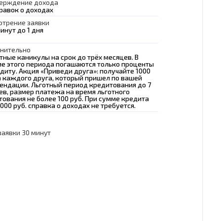
ерждение дохода
правок о доходах
отрение заявки
минут до 1 дня
нительно
тные каникулы на срок до трёх месяцев. В
ие этого периода погашаются только проценты
диту. Акция «Приведи друга»: получайте 1000
за каждого друга, который пришел по вашей
ендации. Льготный период кредитования до 7
ев, размер платежа на время льготного
тования не более 100 руб. При сумме кредита
000 руб. справка о доходах не требуется.
заявки 30 минут